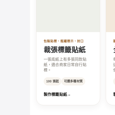
包裝貼標・瓶罐標示・封口
裁張標籤貼紙
一張底紙上有多張同款貼
紙，適合商家日常自行貼
標。
100 張起
可選多種材質
製作標籤貼紙
→