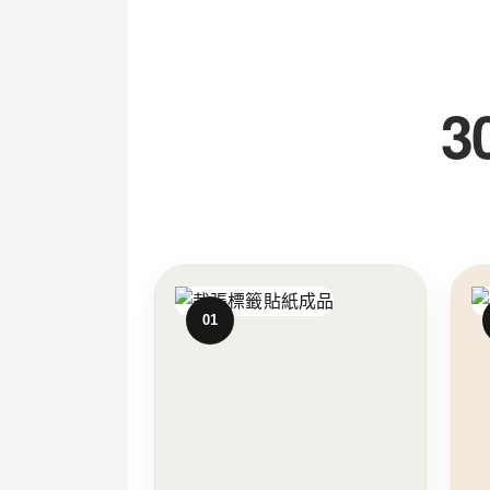
客製貼紙
3
上傳圖片就能輕鬆印貼紙
即時報價
線上預覽
快速出貨
立即試算標籤貼紙
不知道選哪
01
標籤貼紙
全斷貼紙
100 張起｜5 × 5
20 張起｜5 ×
cm
cm
NT$480
NT$450