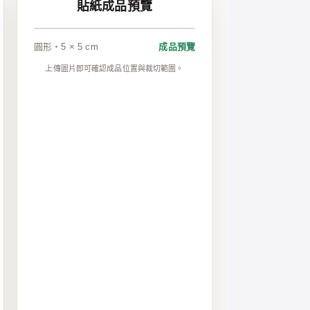
貼紙成品預覽
圓形・5 × 5 cm
成品預覽
上傳圖片即可確認成品位置與裁切範圍。