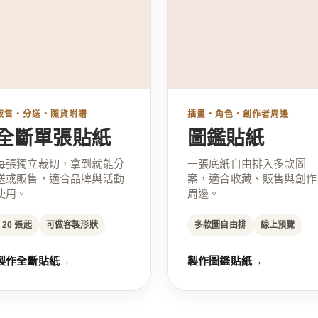
販售・分送・隨貨附贈
插畫・角色・創作者周邊
全斷單張貼紙
圖鑑貼紙
每張獨立裁切，拿到就能分
一張底紙自由排入多款圖
送或販售，適合品牌與活動
案，適合收藏、販售與創作
使用。
周邊。
20 張起
可做客製形狀
多款圖自由排
線上預覽
製作全斷貼紙
→
製作圖鑑貼紙
→