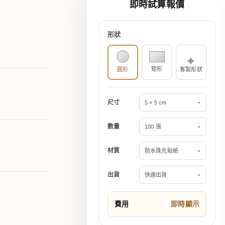
即時試算報價
形狀
✦
矩形
圓形
客製形狀
尺寸
5 × 5 cm
⌄
數量
100 張
⌄
材質
防水珠光貼紙
⌄
出貨
快速出貨
⌄
費用
即時顯示