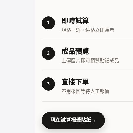
即時試算
1
規格一選，價格立即顯示
成品預覽
2
上傳圖片即可預覽貼紙成品
直接下單
3
不用來回等待人工報價
現在試算標籤貼紙
→