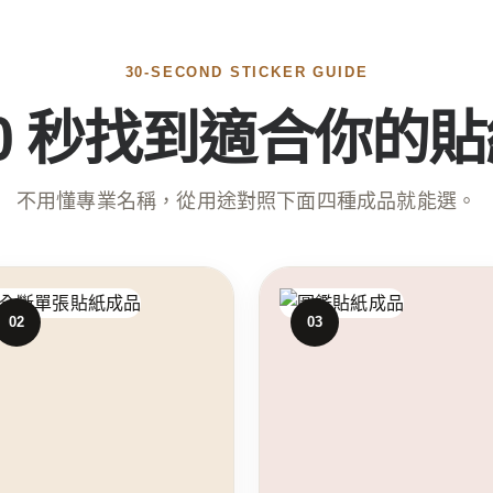
印刷
30-SECOND STICKER GUIDE
0 秒找到適合你的
不用懂專業名稱，從用途對照下面四種成品就能選。
種？30 秒幫我推薦
02
03
圖鑑貼紙
 5
20 張起｜A6
NT$470