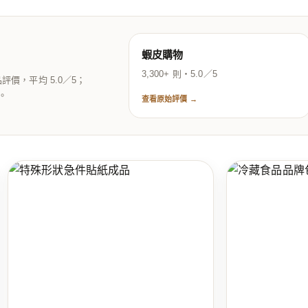
蝦皮購物
3,300+ 則・5.0／5
商品評價，平均 5.0／5；
5。
查看原始評價 →