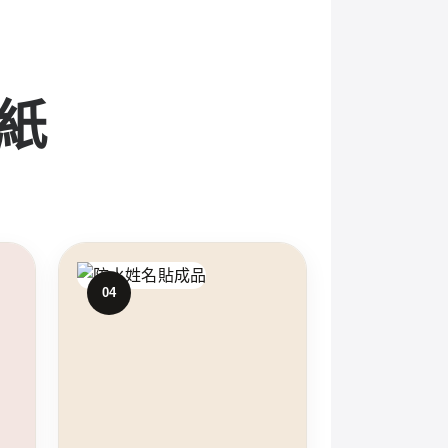
貼紙
04