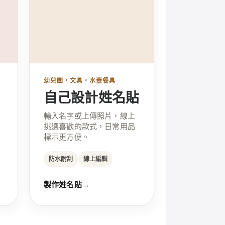
幼兒園・文具・水壺餐具
自己設計姓名貼
輸入名字或上傳照片，線上
挑選喜歡的款式，日常用品
標示更方便。
防水耐刮
線上編輯
製作姓名貼
→