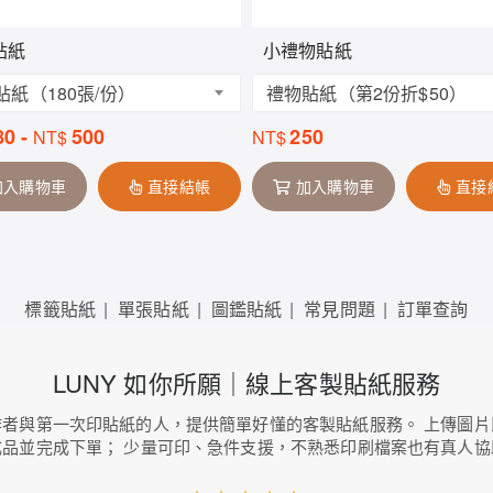
貼紙
小禮物貼紙
貼紙（180張/份）
禮物貼紙（第2份折$50）
80
-
500
250
NT$
NT$
加入購物車
直接結帳
加入購物車
直接
標籤貼紙
單張貼紙
圖鑑貼紙
常見問題
訂單查詢
LUNY 如你所願｜線上客製貼紙服務
作者與第一次印貼紙的人，提供簡單好懂的客製貼紙服務。 上傳圖片
成品並完成下單； 少量可印、急件支援，不熟悉印刷檔案也有真人協