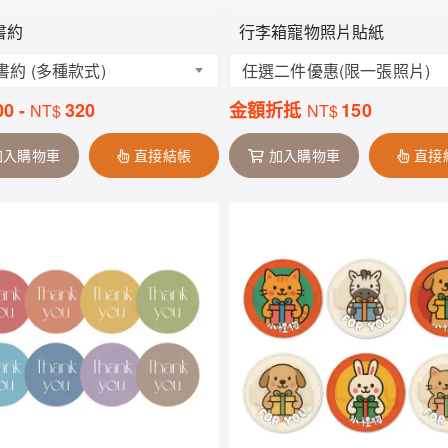
書約
行李箱寵物照片貼紙
書約 (多種款式)
任選二件優惠(限一張照片)
00
-
320
金額折抵
150
NT$
NT$
加入購物車
直接結帳
加入購物車
直接