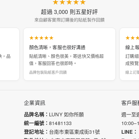
★★★★★
超過 3,000 則五星好評
來自顧客實際訂購後的貼紙製作回饋
★★★★★
★★
顏色清晰，客服也很好溝通
線上
快，品
貼紙清晰、顏色很美，寄送快又價格超
訂購細
值，客服回答也很即時。
成預覽
品牌包裝貼紙客戶回饋
線上訂
企業資訊
客戶服
品牌名稱：
LUNY 如你所願
週一至
統一編號：
81481133
10:00–
登記地址：
台南市東區東成街31號
LINE：