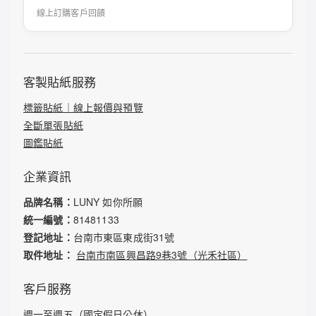
線上訂購客戶回饋
客製貼紙服務
標籤貼紙｜線上報價與預覽
全斷單張貼紙
圖鑑貼紙
企業資訊
品牌名稱：
LUNY 如你所願
統一編號：
81481133
登記地址：
台南市東區東成街31號
取件地址：
台南市南區興昌路9巷3號（光禾社區）
客戶服務
週一至週五（國定假日公休）