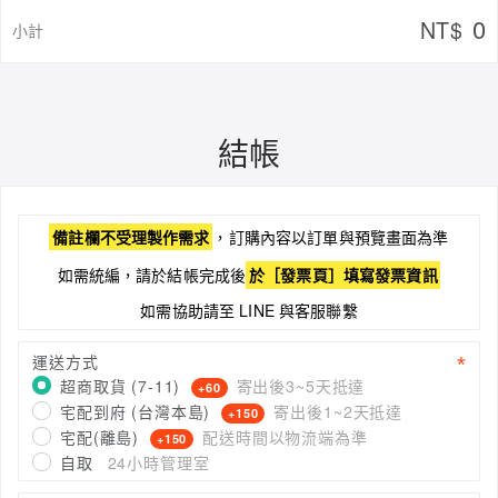
0
NT$
小計
結帳
備註欄不受理製作需求
，訂購內容以訂單與預覽畫面為準
如需統編，請於結帳完成後
於［發票頁］填寫發票資訊
如需協助請至 LINE 與客服聯繫
運送方式
超商取貨 (7-11)
寄出後3~5天抵達
+60
宅配到府 (台灣本島)
寄出後1~2天抵達
+150
宅配(離島)
配送時間以物流端為準
+150
自取
24小時管理室