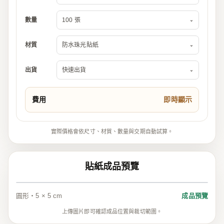
數量
100 張
⌄
材質
防水珠光貼紙
⌄
出貨
快速出貨
⌄
費用
即時顯示
實際價格會依尺寸、材質、數量與交期自動試算。
貼紙成品預覽
圓形・5 × 5 cm
成品預覽
上傳圖片即可確認成品位置與裁切範圍。