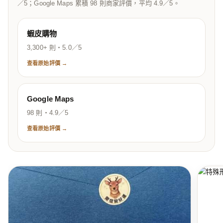
／5；Google Maps 累積 98 則商家評價，平均 4.9／5。
蝦皮購物
3,300+ 則・5.0／5
查看原始評價 →
Google Maps
98 則・4.9／5
查看原始評價 →