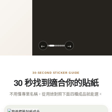
←
→
CUSTOM STICKERS
客製貼紙印刷
30-SECOND STICKER GUIDE
30 秒找到適合你的貼紙
上傳圖片就能輕鬆印貼紙
不用懂專業名稱，從用途對照下面四種成品就能選。
即時報價
線上預覽
快速出貨