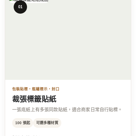
立即試算標籤貼紙
01
不知道選哪種？30 秒幫我推薦
標籤貼紙
全斷貼紙
100 張起｜5 × 5 cm
20 張起｜5 × 5 cm
NT$480
NT$450
包裝貼標・瓶罐標示・封口
裁張標籤貼紙
一張底紙上有多張同款貼紙，適合商家日常自行貼標。
100 張起
可選多種材質