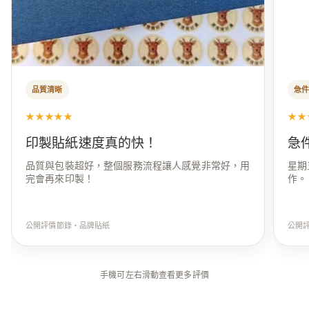
品質清晰
急
★★★★★
★★
印製貼紙速度真的快！
急
品質與包裝超好，整個服務流程讓人感覺非常好，用
星期
完會再來印製！
作。
公開評價節錄・品牌貼紙
公開
手機可左右滑動查看更多評價