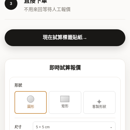
直接下單
3
不用來回等待人工報價
現在試算標籤貼紙
→
即時試算報價
形狀
✦
矩形
圓形
客製形狀
尺寸
5 × 5 cm
⌄